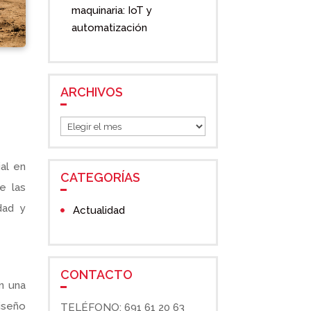
maquinaria: IoT y
automatización
ARCHIVOS
Archivos
al en
CATEGORÍAS
e las
dad y
Actualidad
CONTACTO
en una
iseño
TELÉFONO: 691 61 20 63