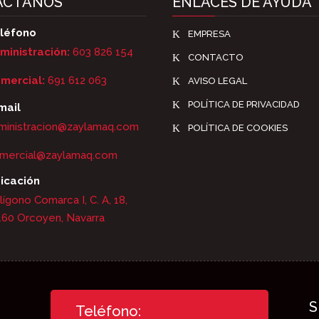
ACTANOS
ENLACES DE AYUDA
léfono
K
EMPRESA
ministración:
603 826 154
K
CONTACTO
mercial:
691 612 063
K
AVISO LEGAL
K
POLÍTICA DE PRIVACIDAD
mail
ministracion@zaylamaq.com
K
POLÍTICA DE COOKIES
mercial@zaylamaq.com
icación
lígono Comarca I, C. A, 18,
160 Orcoyen, Navarra
S
Teléfono: