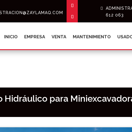
ADMINISTRA
ISTRACION@ZAYLAMAQ.COM
612 063
INICIO
EMPRESA
VENTA
MANTENIMIENTO
USAD
llo Hidráulico para Miniexcavador