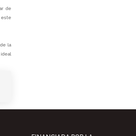
gar de
 este
 de la
 ideal