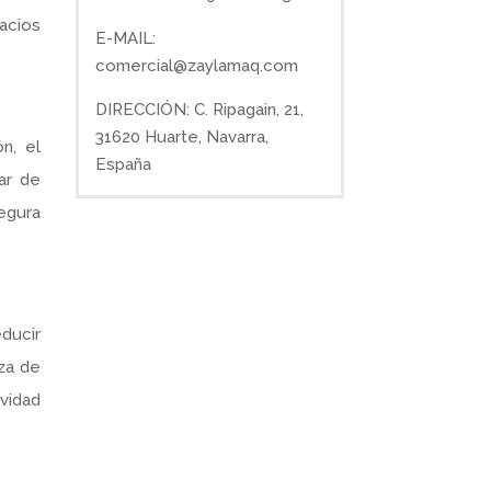
acios
E-MAIL:
comercial@zaylamaq.com
DIRECCIÓN: C. Ripagain, 21,
31620 Huarte, Navarra,
n, el
España
ar de
segura
educir
za de
vidad