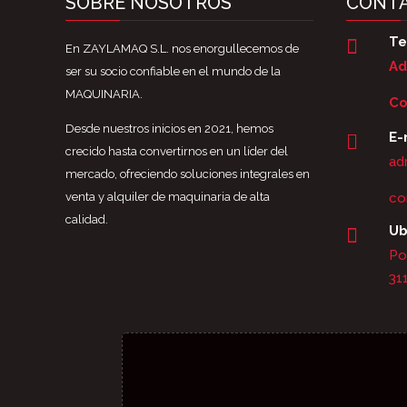
SOBRE NOSOTROS
CONT
Te

En ZAYLAMAQ S.L. nos enorgullecemos de
Ad
ser su socio confiable en el mundo de la
MAQUINARIA.
Co
Desde nuestros inicios en 2021, hemos
E-

crecido hasta convertirnos en un líder del
ad
mercado, ofreciendo soluciones integrales en
venta y alquiler de maquinaria de alta
co
calidad.
Ub

Po
31