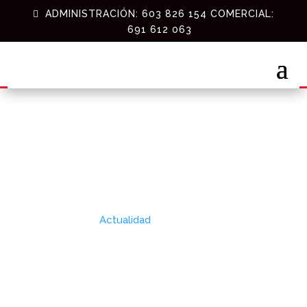
ADMINISTRACIÓN: 603 826 154 COMERCIAL:
691 612 063
Las nuevas tecnologías
en maquinaria: IoT y
automatización
Sep 15, 2025
|
Actualidad