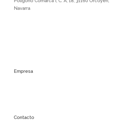
Polígono Comarca I, C. A, 18, 31160 Orcoyen,
Navarra
Enlaces de ayuda
Empresa
Contacto