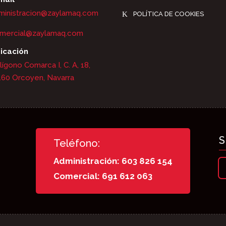
ministracion@zaylamaq.com
K
POLÍTICA DE COOKIES
mercial@zaylamaq.com
icación
lígono Comarca I, C. A, 18,
160 Orcoyen, Navarra
S
Teléfono:
Administración: 603 826 154
Comercial: 691 612 063