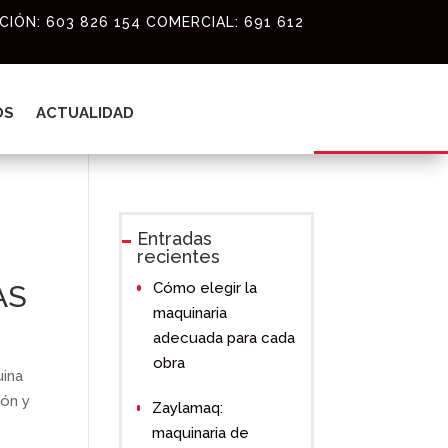
IÓN: 603 826 154 COMERCIAL: 691 612
CONTACTO
OS
ACTUALIDAD
Entradas
recientes
AS
Cómo elegir la
maquinaria
adecuada para cada
obra
ina
ión y
Zaylamaq:
maquinaria de