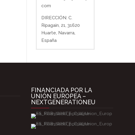
com
DIRECCIÓN: C.
Ripagain, 21, 31620
Huarte, Navarra,
España
FINANCIADA POR LA
UNIÓN EUROPEA –
NEXTGENERATIONEU