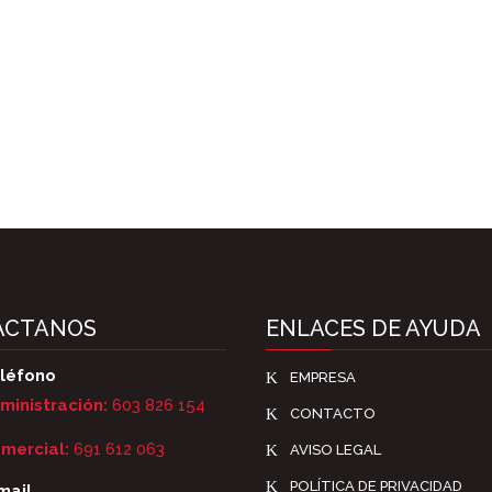
ACTANOS
ENLACES DE AYUDA
léfono
K
EMPRESA
ministración:
603 826 154
K
CONTACTO
mercial:
691 612 063
K
AVISO LEGAL
K
POLÍTICA DE PRIVACIDAD
mail