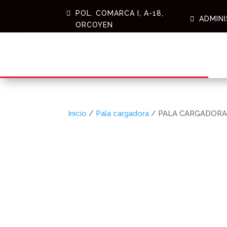
POL. COMARCA I, A-18,
ADMIN
ORCOYEN
Inicio
/
Pala cargadora
/ PALA CARGADORA 